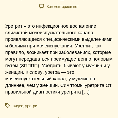
записи
записи
к
Комментариев
нет
записи
«Как
лечить
Уретрит – это инфекционное воспаление
уретрит
слизистой мочеиспускательного канала,
у
проявляющееся специфическими выделениями
мужчин
и болями при мочеиспускании. Уретрит, как
и
правило, возникает при заболеваниях, которые
женщин?
могут передаваться преимущественно половым
Симптомы
уретрита»
путем (ЗПППП). Уретриты бывают у мужчин и у
женщин. К слову, уретра — это
мочеиспускательный канал, у мужчин он
длиннее, чем у женщин. Симптомы уретрита От
правильной диагностики уретрита […]
видео
,
уретрит
Метки