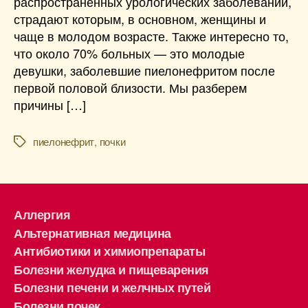
распространенных урологических заболеваний,
страдают которым, в основном, женщины и
чаще в молодом возрасте. Также интересно то,
что около 70% больных — это молодые
девушки, заболевшие пиелонефритом после
первой половой близости. Мы разберем
причины […]
пиелонефрит
,
почки
Метки
Аллергия
Альтернативная медицина
Антибиотики и химиопрепараты
Болезни желудка и пищеварения
Болезни печени и желчных путей
Болезни почек