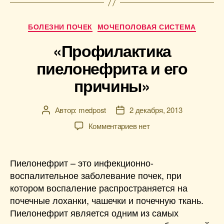
Рубрики
БОЛЕЗНИ ПОЧЕК
МОЧЕПОЛОВАЯ СИСТЕМА
«Профилактика
пиелонефрита и его
причины»
Автор:
medpost
2 декабря, 2013
Автор
Дата
записи
записи
к
Комментариев
нет
записи
«Профилактика
пиелонефрита
Пиелонефрит – это инфекционно-
и
воспалительное заболевание почек, при
его
котором воспаление распространяется на
причины»
почечные лоханки, чашечки и почечную ткань.
Пиелонефрит является одним из самых