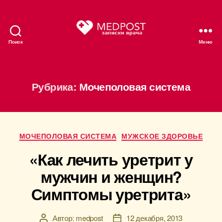
Поиск
Меню
МЕДПОСТ
Рубрика:
Мочеполовая система
Рубрики
МОЧЕПОЛОВАЯ СИСТЕМА
МУЖСКОЕ ЗДОРОВЬЕ
«Как лечить уретрит у
мужчин и женщин?
Симптомы уретрита»
Автор:
medpost
12 декабря, 2013
Автор
Дата